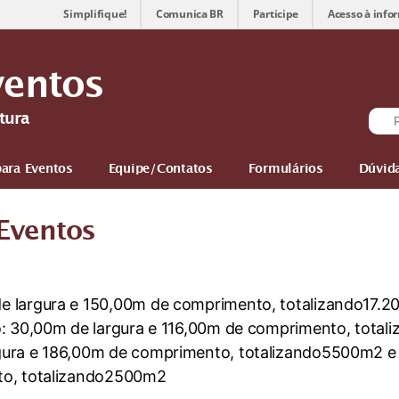
Simplifique!
Comunica BR
Participe
Acesso à info
ventos
tura
para Eventos
Equipe/Contatos
Formulários
Dúvid
Eventos
e largura e 150,00m de comprimento, totalizando17.2
: 30,00m de largura e 116,00m de comprimento, tota
gura e 186,00m de comprimento, totalizando5500m2 e
to, totalizando2500m2