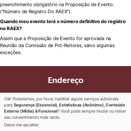
preenchimento obrigatório na Proposição de Evento.
(“Número de Registro Do RAEX”).
Quando meu evento terá o número definitivo do registro
no RAEX?
Assim que a Proposição de Evento for aprovada na
Reunião da Comissão de Pró-Reitores, salvo algumas
exceções.
Endereço
Universidade Federal de Viçosa
Olá! Poderíamos, por favor, habilitar alguns serviços adicionais
Av. PH Rolfs, s/n – Viçosa/MG
para
Segurança (Essencial), Estatísticas (Anônimo), Conteúdo
CEP: 36570-900
Externo (Mídia) & Funcional
? Você pode sempre mudar ou retirar
CEE – Gabinete 7
seu consentimento mais tarde.
Deixe-me escolher
© 2022 Universidade Federal de Viçosa - Todos os Direitos