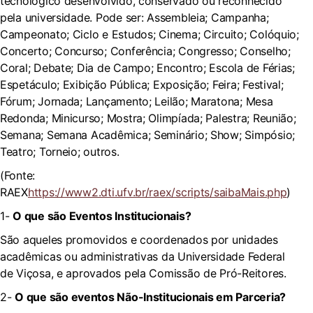
tecnológico desenvolvido, conservado ou reconhecido
pela universidade. Pode ser: Assembleia; Campanha;
Campeonato; Ciclo e Estudos; Cinema; Circuito; Colóquio;
Concerto; Concurso; Conferência; Congresso; Conselho;
Coral; Debate; Dia de Campo; Encontro; Escola de Férias;
Espetáculo; Exibição Pública; Exposição; Feira; Festival;
Fórum; Jornada; Lançamento; Leilão; Maratona; Mesa
Redonda; Minicurso; Mostra; Olimpíada; Palestra; Reunião;
Semana; Semana Acadêmica; Seminário; Show; Simpósio;
Teatro; Torneio; outros.
(Fonte:
RAEX
https://www2.dti.ufv.br/raex/scripts/saibaMais.php
)
1-
O que são Eventos Institucionais?
São aqueles promovidos e coordenados por unidades
acadêmicas ou administrativas da Universidade Federal
de Viçosa, e aprovados pela Comissão de Pró-Reitores.
2-
O que são eventos Não-Institucionais em Parceria?